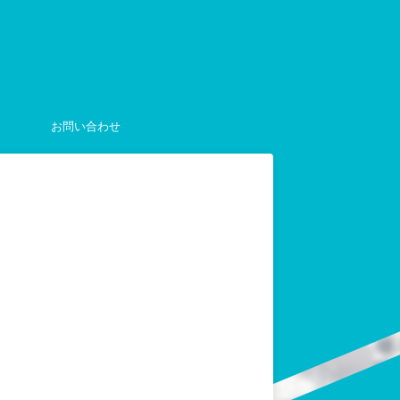
お問い合わせ